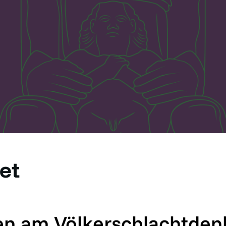
et
n am Völkerschlachtden