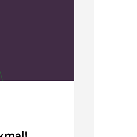
kmal!